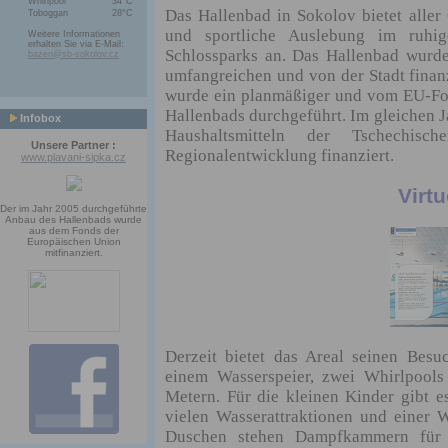
Whirlpool
34°C
Das Hallenbad in Sokolov bietet aller 
Toboggan
28°C
und sportliche Auslebung im ruhi
Weitere Informationen
erhalten Sie via E-Mail:
Schlossparks an. Das Hallenbad wurd
bazen@sb-sokolov.cz
umfangreichen und von der Stadt finan
wurde ein planmäßiger und vom EU-Fond
Hallenbads durchgeführt. Im gleichen
Infobox
Haushaltsmitteln der Tschechi
Unsere Partner :
Regionalentwicklung finanziert.
www.plavani-sipka.cz
Virtu
Der im Jahr 2005 durchgeführte
Anbau des Hallenbads wurde
aus dem Fonds der
Europäischen Union
mitfinanziert.
Derzeit bietet das Areal seinen Be
einem Wasserspeier, zwei Whirlpool
Metern. Für die kleinen Kinder gibt 
vielen Wasserattraktionen und einer W
Duschen stehen Dampfkammern für 