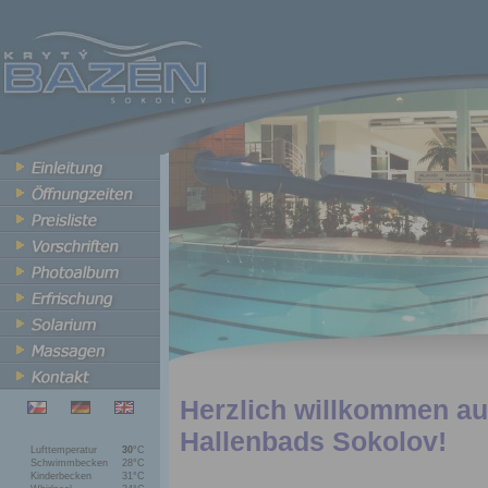
Herzlich willkommen a
Hallenbads Sokolov!
Lufttemperatur
30
°C
Schwimmbecken
28°C
Kinderbecken
31°C